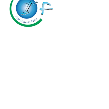
First Organic Farm Co.,Ltd.
24 ซ.ประเสริฐมนูกิจ 7 แขวงจรเข้บัว
เขตลาดพร้าว กรุงเทพมหานคร 10230
โทร : 061-447-4464
รีวิวจากลูกค้าของเรา
งานวิจัยรับรอง
วิดีโอพลูโต
สาระน่ารู้คู่พลูโต
เช็คพิกัดตัวแทนจำหน่าย
สมัครตัวแทนจำหน่าย
สมัครสมาชิกครอบครัวพลูโต