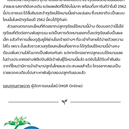
ง่ายและรสชาติยังคงเดิม แต่ผลผลิตที่ได้ยังไม่มาก พร้อมทั้งการันตีว่าในปี 2562
นี้ประชาชนจะได้ลิ้มชิมรสเจ้าทุเรียนไร้หนามนี้อย่างแน่นอน ซึ่งรสชาติจะเป็นแบบ
ไหนนั้นในหน้าทุเรียนปี 2562 นี้คงได้รู้กันค่ะ
ส่วนเกษตรกรคนไหนที่คิดอยากปลูกทุเรียนไร้หนามนี้บ้าง ต้องบอกว่านี่ไม่ใช่
ทุเรียนที่ตัดต่อทางพันธุกรรม แต่เป็นการตัดหนามออกตั้งแต่ทุเรียนยังเป็นผล
เล็ก แล้วทำการเลี้ยงดูอุ้มชูให้ผ่านโรคร้ายต่างๆ ที่จะเข้าทำลายได้ง่ายด้วยความ
ใส่ใจ เพราะงั้นแล้วชาวสวนทุเรียนคนไหนที่อยากจะได้ทุเรียนไร้หนามนี้บ้างคง
ต้องเพิ่มความใส่ใจมากเป็นพิเศษกันค่ะ แต่หากใครอยากปลูกแบบไร้หนามเลย
ในต่างประเทศอย่างฟิลิปปินส์มีเจ้าพันธุ์ไร้หนามนี้แล้ว แต่ยังไม่ได้รับคำยืนยัน
จากที่ไหนว่ามีการนำเข้ามาปลูกในไทยและประสบผลสำเร็จ ใครอยากลองเป็น
รายแรกคงต้องไปเสาะหาพันธุ์มาลองปลูกกันเองแล้ว
ขอบคุณภาพจาก
ผู้จัดการอนนไลน์ (MGR Online)