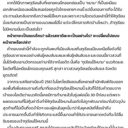
หากให้นึกภาพทุเรียนสิ่งที่หลายคนนึกออกย่อมเป็น
“หนาม”
ที่เป็นเหมือน
เอกลักษณ์ของผลไม้แสนอร่อยถูกใจใครหลายๆ คนนี้ แต่ขั้นตอนการที่จะได้รับ
ประทานมันกลับยากยิ่งกว่าผลไม้ไหนๆ และเพราะความโดดเด่นเหล่านี้ทำให้ทุเรียน
นั่งแท่นกลายเป็นราชาของมวลผลไม้ไป แต่จะมีใครคาดคิดบ้างไหมว่า…ถ้าทุเรียน
ไม่มีหนามนั่นจะเป็นเช่นไร?
หน้าตาจะเป็นแบบไหน? แล้วรสชาติละจะเป็นอย่างไร? จะเปลี่ยนไปแบบ
หน้าตาหรือเปล่า?
คำตอบเหล่านี้กำลังจะถูกค้นพบที่เมืองลับแลถิ่นทุเรียนเมืองเหนือชื่อดังที่มี
ทุเรียนราคาแพงอย่างพันธุ์หลงลับแลและพันธุ์หลินลับแล และตอนนี้ชาวสวนที่
นั้นได้หยิบเอานวัตกรรมเก่ามาใช้จากในอดีต นั้นคือ
“ทุเรียนไร้หนาม”
แนวคิดและ
ไอเดียที่ไม่เหมือนใครของคุณเสรี สุกสา ชาวสวนทุเรียนเมืองลับแล จังหวัด
อุตรดิตถ์
จากกระแสหือฮาเมืองปี 2561 ในโลกโซเชียลจนสื่อหลายสำนักพิมพ์ต้องออก
ลงพื้นที่เพื่อสอบถามถึงที่มาที่ของเจ้าทุเรียนไร้หนามนี้ แล้วก็ได้รับคำตอบจาก
เจ้าของไอเดียว่าแนวคิดนี้เคยมีการทำมาแล้วในรุ่นพ่อเมื่อ 30 ปีก่อน แต่เพราะ
ผลตอบแทนที่ไม่คุ้มค่าจึงทำให้ทุเรียนไร้หนามในอดีตไม่ถูกพัฒนาต่อมาในปัจจุบัน
สุดท้ายก็ไม่เป็นที่จดจำใดๆ ของผู้คนในยุคนั้น ทว่าในยุคสมัยที่สื่อเข้าถึง
ประชาชนมากขึ้นจึงทำให้เกิดกระแสนี้ขึ้นมาจนทำให้ประชาชนคาดหวังที่จะได้ลิ้ม
ชิมรสของเจ้าทุเรียนไร้หนามนี้
เบื้องต้นทางคุณเสรี สุกสาได้ออกมาลงคลิปไว้ว่าเจ้าทุเรียนไร้หนามนี้นั้นปอก