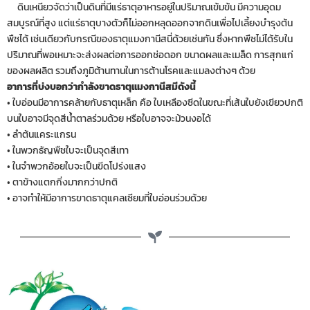
ดินเหนียวจัดว่าเป็นดินที่มีแร่ธาตุอาหารอยู่ในปริมาณเข้มข้น มีความอุดม
สมบูรณ์ที่สูง แต่แร่ธาตุบางตัวก็ไม่ออกหลุดออกจากดินเพื่อไปเลี้ยงบำรุงต้น
พืชได้ เช่นเดียวกับกรณีของธาตุแมงกานีสนี่ด้วยเช่นกัน ซึ่งหากพืชไม่ได้รับใน
ปริมาณที่พอเหมาะจะส่งผลต่อการออกช่อดอก ขนาดผลและเมล็ด การสุกแก่
ของผลผลิต รวมถึงภูมิต้านทานในการต้านโรคและแมลงต่างๆ ด้วย
อาการที่บ่งบอกว่ากำลังขาดธาตุแมงกานีสมีดังนี้
• ใบอ่อนมีอาการคล้ายกับธาตุเหล็ก คือ ใบเหลืองซีดในขณะที่เส้นใบยังเขียวปกติ
บนใบอาจมีจุดสีน้ำตาลร่วมด้วย หรือใบอาจจะม้วนงอได้
• ลำต้นแคระแกรน
• ในพวกธัญพืชใบจะเป็นจุดสีเทา
• ในจำพวกอ้อยใบจะเป็นขีดโปร่งแสง
• ตาข้างแตกกิ่งมากกว่าปกติ
• อาจทำให้มีอาการขาดธาตุแคลเซียมที่ใบอ่อนร่วมด้วย