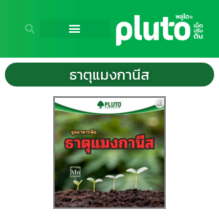
ธาตุแมงกานีส