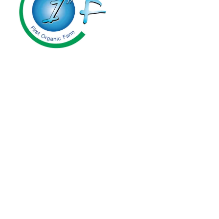
First Organic Farm Co.,Ltd.
24 ซ.ประเสริฐมนูกิจ 7 แขวงจรเข้บัว
เขตลาดพร้าว กรุงเทพมหานคร 10230
โทร : 061-447-4464
รีวิวจากลูกค้าของเรา
งานวิจัยรับรอง
วิดีโอพลูโต
สาระน่ารู้คู่พลูโต
เช็คพิกัดตัวแทนจำหน่าย
สมัครตัวแทนจำหน่าย
สมัครสมาชิกครอบครัวพลูโต