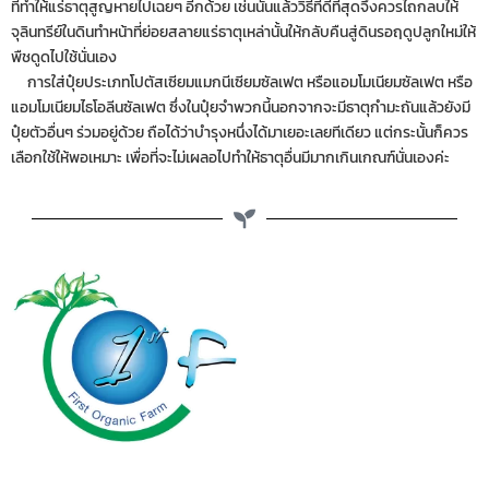
ที่ทำให้แร่ธาตุสูญหายไปเฉยๆ อีกด้วย เช่นนั้นแล้ววิธีที่ดีที่สุดจึงควรไถกลบให้
จุลินทรีย์ในดินทำหน้าที่ย่อยสลายแร่ธาตุเหล่านั้นให้กลับคืนสู่ดินรอฤดูปลูกใหม่ให้
พืชดูดไปใช้นั่นเอง
การใส่ปุ๋ยประเภทโปตัสเซียมแมกนีเซียมซัลเฟต หรือแอมโมเนียมซัลเฟต หรือ
แอมโมเนียมไธโอลีนซัลเฟต ซึ่งในปุ๋ยจำพวกนี้นอกจากจะมีธาตุกำมะถันแล้วยังมี
ปุ๋ยตัวอื่นๆ ร่วมอยู่ด้วย ถือได้ว่าบำรุงหนึ่งได้มาเยอะเลยทีเดียว แต่กระนั้นก็ควร
เลือกใช้ให้พอเหมาะ เพื่อที่จะไม่เผลอไปทำให้ธาตุอื่นมีมากเกินเกณฑ์นั่นเองค่ะ
First Organic Farm Co.,Ltd.
24 ซ.ประเสริฐมนูกิจ 7 แขวงจรเข้บัว