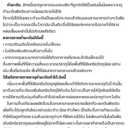
กำมะถัน
…อีกหนึ่งธาตุอาหารรองของพืช ที่ถูกจัดให้เป็นเช่นนั้นนั่นเพราะธาตุ
กำมะถันพืชต้องการน้อยแต่ขาดไม่ได้!!
ที่ขาดไม่ได้นั่นเพราะกำมะถันเป็นองค์ประกอบสำคัญของสารอาหารต่างๆ ในพืช
ไม่ว่าจะเป็น กรดอะมิโน ไวตามิน เป็นต้น ซึ่งใช้น้อยแต่หากขาดไปอาจทำให้สาร
หล่อเลี้ยงเหล่านั้นไม่เกิดเลยทีเดียว
อาการขาดกำมะถันมีดังนี้
• การเจริญเติบโตหรือขนาดใบเล็กลง
• ใบมีสีเหลืองซีดจนถึงขาวทั้งใบ
• หากขาดรุนแรงมากอาจก่อให้เกิดอาการเหี่ยวและลำต้นเล็กลงได้
ซึ่งสภาพพื้นที่ที่มีความเสี่ยงจะขาดแร่ธาตุนี้คือพื้นที่ที่มีอินทรียวัตถุน้อย อย่าง
เช่น พื้นที่แห้งแล้ง พื้นที่ที่มีฝนตกปานกลางจนถึงหนักมาก
วิธีแก้อาการขาดธาตุกำมะถันทำได้ ดังนี้
เนื่องจากพื้นที่ที่มีอินทรียวัตถุอยู่น้อยเสี่ยงทำให้เกิดการขาดธาตุตัวนี้ ดังนั้น
เราจึงควรที่จะต้องเพิ่มอินทรียวัตถุให้กับดิน ไม่ว่าจะเป็นการใส่ปุ๋ยอินทรีย์หรือ
การใช้สารปรับปรุงดินที่จะเข้าไปช่วยในการย่อยสลายของแร่ธาตุต่างๆ ในดิน
ในการเก็บเกี่ยวผลผลิตไปแล้วเกษตรกรหลายรายเลือกที่จะเผาต้นพืชเดิม
เผื่อที่จะได้ปลูกต้นใหม่ อย่างเช่น ข้าว อ้อย ข้าวโพด เป็นต้น ซึ่งการทำแบบนี้จะ
ทำให้ดินถูกทำลาย รวมถึงแร่ธาตุต่างๆ ที่พืชควรได้รับ ไม่เพียงเท่านั้นในต้นพืช
เดิมมักมีแร่ธาตุหลงเหลืออยู่ไม่มากก็น้อย เพราะงั้นการเผาทำลายจึงเป็นการกระ