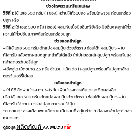
ช่วงไถพรวนเตรียมแปลง
วิธีที่ 1:
ใช้ เอเอ 500 กรัม ( 1 ซอง) หว่านให้ทั่วแปลง พร้อมไถพรวน ก่อนยกร่อง
ปลูก หรือ
วิธีที่ 2:
ใช้ เอเอ 500 กรัม (1ซอง) ผสมกับเนื้อปุ๋ยอินทรีย์หรือ ปุ๋ยอื่นๆ คลุกให้ทั่ว
หว่านให้ทั่วปรับสภาพดินก่อนยกร่องปลูก
ช่วงลงกล้าปลูก
– ให้ใช้ เอเอ 500 กรัม ตักแบ่งผสมปุ๋ย ด้วยอัตรา 3 ช้อนโต๊ะ ผสมปุ๋ย 5 – 10
กิโลกรัม หลังจากผสมคลุกเคล้ากันได้แล้ว นำไปหยอดใส่หลุมปลูก พร้อมกับลง
กล้าสตอรว์เบอรี่ปลูก
-ใช้พลูโต เม็ดขนาด 2.5 กรัม จำนวน 1 เม็ด ต่อ 1 หลุมปลูก พร้อมกับปลูกกล้าส
ตอรว์เบอร์รี่ได้เลย
หลังลงกล้าปลูก
– ใช้ ดีดี ฉีดพ่นบำรุง ทุก 7–15 วัน เพื่อบำรุงการเติบโตและติดผลผลิต
หรือ ใช้ เอเอ 500 กรัม ตักแบ่งผสมปุ๋ย ด้วยอัตรา 3 ช้อนโต๊ะ ผสมปุ๋ย 5 – 10
กิโลกรัม ใส่ตามแนวร่องปลูก ตามรอบใส่ปุ๋ย
*หมายเหตุ : ช่วงเดือนพฤศจิกายน เป็นรอบที่ อยู่ในช่วง “หลังลงกล้าปลูก” ของ
เกษตรกร
ผลิตภัณฑ์
ดูข้อมูล
AA เพิ่มเติม
คลิ๊ก