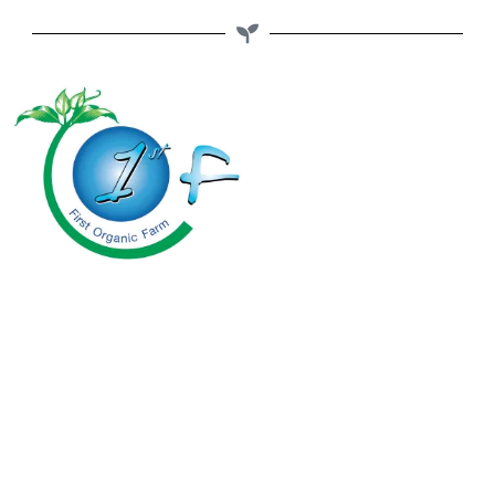
First Organic Farm Co.,Ltd.
24 ซ.ประเสริฐมนูกิจ 7 แขวงจรเข้บัว
เขตลาดพร้าว กรุงเทพมหานคร 10230
โทร : 061-447-4464
รีวิวจากลูกค้าของเรา
งานวิจัยรับรอง
วิดีโอพลูโต
สาระน่ารู้คู่พลูโต