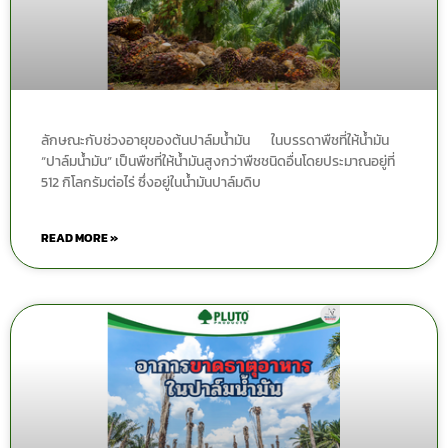
ลักษณะกับช่วงอายุของต้นปาล์มน้ำมัน ในบรรดาพืชที่ให้น้ำมัน
“ปาล์มน้ำมัน” เป็นพืชที่ให้น้ำมันสูงกว่าพืชชนิดอื่นโดยประมาณอยู่ที่
512 กิโลกรัมต่อไร่ ซึ่งอยู่ในน้ำมันปาล์มดิบ
READ MORE »