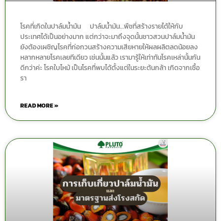
โรคที่เกิดในปาล์มน้ำมัน ปาล์มน้ำมัน…พืชที่สร้างรายได้ให้กับ
ประเทศได้เป็นอย่างมาก แต่กว่าจะมาถึงจุดนั้นชาวสวนปาล์มน้ำมัน
ยังต้องเผชิญโรคที่ก่อกวนสร้างความเสียหายให้ผลผลิตลดน้อยลง
หลากหลายโรคเลยทีเดียว เช่นนั้นแล้ว เรามารู้ให้เท่าทันโรคเหล่านั้นกัน
ดีกว่าค่ะ โรคใบไหม้ เป็นโรคที่พบได้ตั้งแต่ในระยะต้นกล้า เกิดจากเชื้อ
รา
READ MORE »