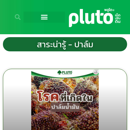
สาระน่ารู้ - ปาล์ม