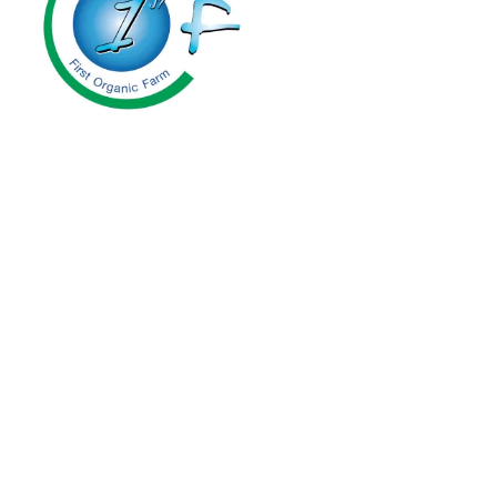
First Organic Farm Co.,Ltd.
24 ซ.ประเสริฐมนูกิจ 7 แขวงจรเข้บัว
เขตลาดพร้าว กรุงเทพมหานคร 10230
โทร : 061-447-4464
รีวิวจากลูกค้าของเรา
งานวิจัยรับรอง
วิดีโอพลูโต
สาระน่ารู้คู่พลูโต
เช็คพิกัดตัวแทนจำหน่าย
สมัครตัวแทนจำหน่าย
สมัครสมาชิกครอบครัวพลูโต