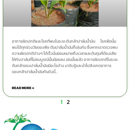
อาการผิดปกติและโรคที่พบในระยะต้นกล้าปาล์มน้ำมัน โรคพืชนั้น
พบได้ทุกช่วงวัยของพืช ต้นปาล์มน้ำมันก็เช่นกัน ซึ่งหากเราตรวจพบ
ความผิดปกติต่างๆ ได้เร็วนั่นย่อมหมายถึงเวลาและต้นทุนที่ต้องเสีย
ให้กับปาล์มที่ไม่สมบูรณ์นั้นน้อยลง เช่นนั้นแล้ว อาการผิดปกติในระยะ
ต้นกล้าของปาล์มน้ำมันมีอะไรบ้าง มารับรู้และนำไปสังเกตอาการ
ของกล้าปาล์มน้ำมันกันดังนี้…
READ MORE »
1
2